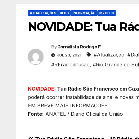
ATUALIZAÇÕES
BLOG
INFORMAÇÃO
MY BLOG
NOVIDADE: Tua Rádio
By
Jornalista Rodrigo F
#Atualização
,
#Dia
JUL 23, 2021
#RFradiodifusao
,
#Rio Grande do Sul
NOVIDADE:
Tua Rádio São Francisco em Caxi
poderá ocorrer instabilidade de sinal e nova
EM BREVE MAIS INFORMAÇÕES…
Fonte:
ANATEL / Diário Oficial da União