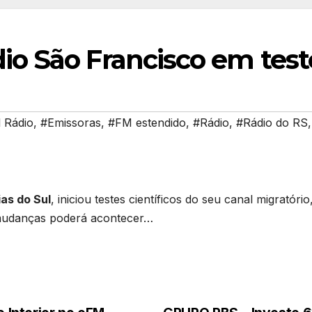
 São Francisco em teste
l Rádio
,
#Emissoras
,
#FM estendido
,
#Rádio
,
#Rádio do RS
as do Sul
, iniciou testes científicos do seu canal migrató
s mudanças poderá acontecer…