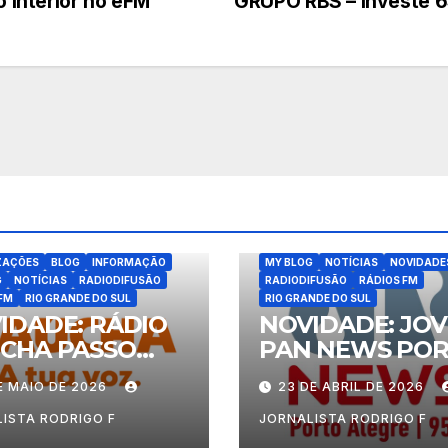
o Interior no eFM
GRUPO RBS – Investe 6
ATUALIZAÇÕES
BLOG
INFORM
ZAÇÕES
BLOG
INFORMAÇÃO
MY BLOG
NOTÍCIAS
NOVIDADE
G
NOTÍCIAS
RADIODIFUSÃO
RADIODIFUSÃO
RÁDIOS FM
FM
RIO GRANDE DO SUL
RIO GRANDE DO SUL
IDADE: RÁDIO
NOVIDADE: JO
CHA PASSO
PAN NEWS PO
NDO
ALEGRE
E MAIO DE 2026
23 DE ABRIL DE 2026
ISTA RODRIGO F
JORNALISTA RODRIGO F