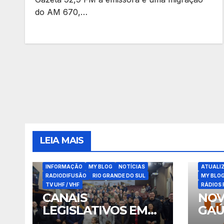
do AM 670,…
LEIA MAIS
ATUALIZAÇÕES
BLOG
COMUNICADOS IMPORTANTES
INFORMAÇÃO
MY BLOG
NOTÍCIAS
ATUALI
RADIODIFUSÃO
RIO GRANDE DO SUL
MY BLO
TV UHF / VHF
RÁDIOS 
CANAIS
NOV
LEGISLATIVOS EM
GAÚ
CAXIAS DO SUL
FU