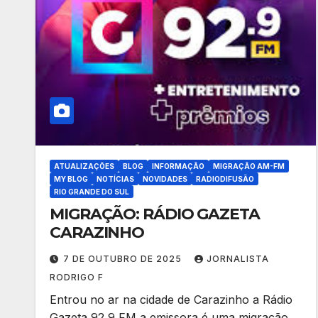
ATUALIZAÇÕES
BLOG
INFORMAÇÃO
MIGRAÇÃO AM-FM
MY BLOG
NOTÍCIAS
NOVIDADES
RADIODIFUSÃO
RIO GRANDE DO SUL
MIGRAÇÃO: RÁDIO GAZETA
CARAZINHO
7 DE OUTUBRO DE 2025
JORNALISTA
RODRIGO F
Entrou no ar na cidade de Carazinho a Rádio
Gazeta 92,9 FM a emissora é uma migração