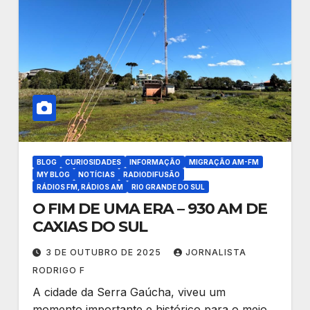
BLOG
CURIOSIDADES
INFORMAÇÃO
MIGRAÇÃO AM-FM
MY BLOG
NOTÍCIAS
RADIODIFUSÃO
RÁDIOS FM, RÁDIOS AM
RIO GRANDE DO SUL
O FIM DE UMA ERA – 930 AM DE
CAXIAS DO SUL
3 DE OUTUBRO DE 2025
JORNALISTA
RODRIGO F
A cidade da Serra Gaúcha, viveu um
momento importante e histórico para o meio