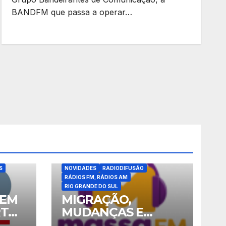
BANDFM que passa a operar…
ATUALIZAÇÕES
BLOG
INFORMAÇÃO
AÇÃO
MIGRAÇÃO AM-FM
MY BLOG
NOTÍCIAS
S
NOVIDADES
RADIODIFUSÃO
RÁDIOS FM, RÁDIOS AM
RIO GRANDE DO SUL
VEM
MIGRAÇÃO,
RTO
MUDANÇAS E
NOVIDADES – ABRIL