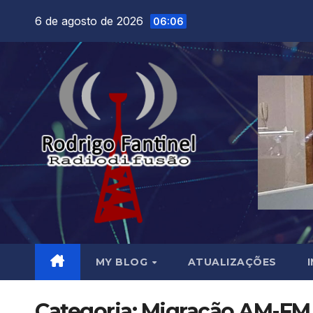
Skip
6 de agosto de 2026
06:06
to
content
MY BLOG
ATUALIZAÇÕES
Categoria:
Migração AM-FM