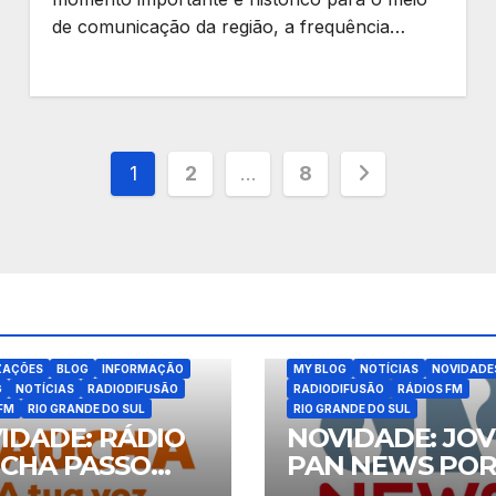
de comunicação da região, a frequência…
Paginação
1
2
…
8
de
posts
ATUALIZAÇÕES
BLOG
INFORM
ZAÇÕES
BLOG
INFORMAÇÃO
MY BLOG
NOTÍCIAS
NOVIDADE
G
NOTÍCIAS
RADIODIFUSÃO
RADIODIFUSÃO
RÁDIOS FM
FM
RIO GRANDE DO SUL
RIO GRANDE DO SUL
IDADE: RÁDIO
NOVIDADE: JO
CHA PASSO
PAN NEWS PO
NDO
ALEGRE