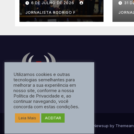
6 DE JULHO DE 2026
31 D
JORNALISTA RODRIGO F
JORNAL
Utilizamos cookies e outras
tecnologias semelhantes para
melhorar a sua experiência em
nosso site, conforme a nossa
Política de Privacidade e, ao
continuar navegando, você
concorda com estas condições.
Leia Mais
ACEITAR
Proudly powered by WordPress
|
Theme: Newsup by
Themean