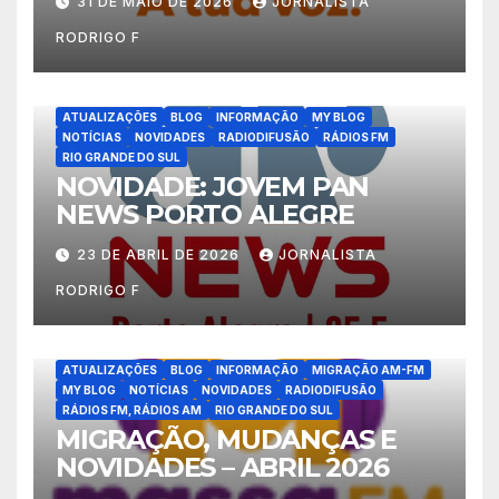
31 DE MAIO DE 2026
JORNALISTA
RODRIGO F
ATUALIZAÇÕES
BLOG
INFORMAÇÃO
MY BLOG
NOTÍCIAS
NOVIDADES
RADIODIFUSÃO
RÁDIOS FM
RIO GRANDE DO SUL
NOVIDADE: JOVEM PAN
NEWS PORTO ALEGRE
23 DE ABRIL DE 2026
JORNALISTA
RODRIGO F
ATUALIZAÇÕES
BLOG
INFORMAÇÃO
MIGRAÇÃO AM-FM
MY BLOG
NOTÍCIAS
NOVIDADES
RADIODIFUSÃO
RÁDIOS FM, RÁDIOS AM
RIO GRANDE DO SUL
MIGRAÇÃO, MUDANÇAS E
NOVIDADES – ABRIL 2026