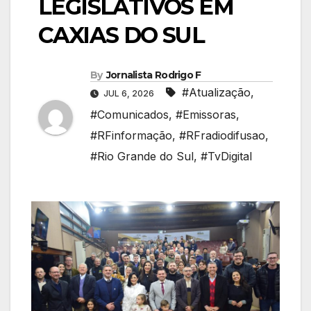
LEGISLATIVOS EM
CAXIAS DO SUL
By
Jornalista Rodrigo F
#Atualização
,
JUL 6, 2026
#Comunicados
,
#Emissoras
,
#RFinformação
,
#RFradiodifusao
,
#Rio Grande do Sul
,
#TvDigital