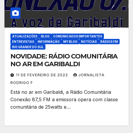
ATUALIZAÇÕES
BLOG
COMUNICADOS IMPORTANTES
ENTREVISTAS
INFORMAÇÃO
MY BLOG
NOTÍCIAS
RÁDIOS FM
RIO GRANDE DO SUL
NOVIDADE: RÁDIO COMUNITÁRIA
NO AR EM GARIBALDI
11 DE FEVEREIRO DE 2022
JORNALISTA
RODRIGO F
Está no ar em Garibaldi, a Rádio Comunitária
Conexão 87,5 FM a emissora opera com classe
comunitária de 25watts e…