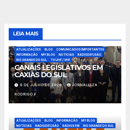
LEIA MAIS
ATUALIZAÇÕES
BLOG
COMUNICADOS IMPORTANTES
INFORMAÇÃO
MY BLOG
NOTÍCIAS
RADIODIFUSÃO
RIO GRANDE DO SUL
TV UHF / VHF
CANAIS LEGISLATIVOS EM
CAXIAS DO SUL
6 DE JULHO DE 2026
JORNALISTA
RODRIGO F
ATUALIZAÇÕES
BLOG
INFORMAÇÃO
MY BLOG
NOTÍCIAS
RADIODIFUSÃO
RÁDIOS FM
RIO GRANDE DO SUL