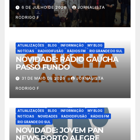
6 DE JULHO DE 2026
JORNALISTA
RODRIGO F
ATUALIZAÇÕES
BLOG
INFORMAÇÃO
MY BLOG
NOTÍCIAS
RADIODIFUSÃO
RÁDIOS FM
RIO GRANDE DO SUL
NOVIDADE: RÁDIO GAÚCHA
PASSO FUNDO
31 DE MAIO DE 2026
JORNALISTA
RODRIGO F
ATUALIZAÇÕES
BLOG
INFORMAÇÃO
MY BLOG
NOTÍCIAS
NOVIDADES
RADIODIFUSÃO
RÁDIOS FM
RIO GRANDE DO SUL
NOVIDADE: JOVEM PAN
NEWS PORTO ALEGRE