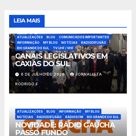
posts
LEIA MAIS
ATUALIZAÇÕES
BLOG
COMUNICADOS IMPORTANTES
INFORMAÇÃO
MY BLOG
NOTÍCIAS
RADIODIFUSÃO
RIO GRANDE DO SUL
TV UHF / VHF
CANAIS LEGISLATIVOS EM
CAXIAS DO SUL
6 DE JULHO DE 2026
JORNALISTA
RODRIGO F
ATUALIZAÇÕES
BLOG
INFORMAÇÃO
MY BLOG
NOTÍCIAS
RADIODIFUSÃO
RÁDIOS FM
RIO GRANDE DO SUL
NOVIDADE: RÁDIO GAÚCHA
PASSO FUNDO