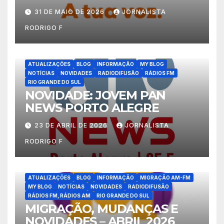
31 DE MAIO DE 2026
JORNALISTA
RODRIGO F
ATUALIZAÇÕES
BLOG
INFORMAÇÃO
MY BLOG
NOTÍCIAS
NOVIDADES
RADIODIFUSÃO
RÁDIOS FM
RIO GRANDE DO SUL
NOVIDADE: JOVEM PAN
NEWS PORTO ALEGRE
23 DE ABRIL DE 2026
JORNALISTA
RODRIGO F
ATUALIZAÇÕES
BLOG
INFORMAÇÃO
MIGRAÇÃO AM-FM
MY BLOG
NOTÍCIAS
NOVIDADES
RADIODIFUSÃO
RÁDIOS FM, RÁDIOS AM
RIO GRANDE DO SUL
MIGRAÇÃO, MUDANÇAS E
NOVIDADES – ABRIL 2026