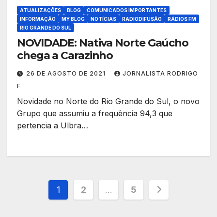
ATUALIZAÇÕES
BLOG
COMUNICADOS IMPORTANTES
INFORMAÇÃO
MY BLOG
NOTÍCIAS
RADIODIFUSÃO
RÁDIOS FM
RIO GRANDE DO SUL
NOVIDADE: Nativa Norte Gaúcho
chega a Carazinho
26 DE AGOSTO DE 2021
JORNALISTA RODRIGO
F
Novidade no Norte do Rio Grande do Sul, o novo
Grupo que assumiu a frequência 94,3 que
pertencia a Ulbra…
Paginação
1
2
…
5
de