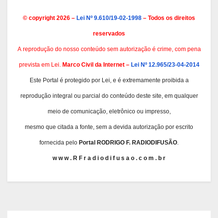
© copyright 2026 –
Lei Nº 9.610/19-02-1998
– Todos os direitos
reservados
A
reprodução do nosso conteúdo sem autorização é crime, com pena
prevista em Lei.
Marco Civil da Internet –
Lei Nº 12.965/23-04-2014
Este Portal é protegido por Lei, e é extremamente proibida a
reprodução integral ou parcial do conteúdo deste site, em qualquer
meio de comunicação, eletrônico ou impresso,
mesmo que citada a fonte, sem a devida autorização por escrito
fornecida pelo
Portal RODRIGO F. RADIODIFUSÃO
.
w w w . R F r a d i o d i f u s a o . c o m . b r