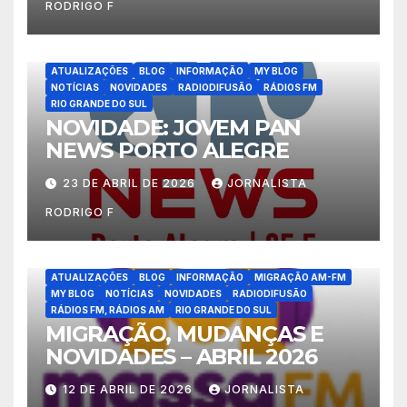
RODRIGO F
ATUALIZAÇÕES
BLOG
INFORMAÇÃO
MY BLOG
NOTÍCIAS
NOVIDADES
RADIODIFUSÃO
RÁDIOS FM
RIO GRANDE DO SUL
NOVIDADE: JOVEM PAN
NEWS PORTO ALEGRE
23 DE ABRIL DE 2026
JORNALISTA
RODRIGO F
ATUALIZAÇÕES
BLOG
INFORMAÇÃO
MIGRAÇÃO AM-FM
MY BLOG
NOTÍCIAS
NOVIDADES
RADIODIFUSÃO
RÁDIOS FM, RÁDIOS AM
RIO GRANDE DO SUL
MIGRAÇÃO, MUDANÇAS E
NOVIDADES – ABRIL 2026
12 DE ABRIL DE 2026
JORNALISTA