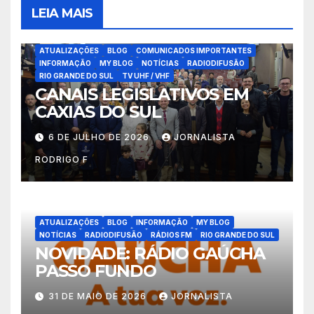
LEIA MAIS
ATUALIZAÇÕES
BLOG
COMUNICADOS IMPORTANTES
INFORMAÇÃO
MY BLOG
NOTÍCIAS
RADIODIFUSÃO
RIO GRANDE DO SUL
TV UHF / VHF
CANAIS LEGISLATIVOS EM
CAXIAS DO SUL
6 DE JULHO DE 2026
JORNALISTA
RODRIGO F
ATUALIZAÇÕES
BLOG
INFORMAÇÃO
MY BLOG
NOTÍCIAS
RADIODIFUSÃO
RÁDIOS FM
RIO GRANDE DO SUL
NOVIDADE: RÁDIO GAÚCHA
PASSO FUNDO
31 DE MAIO DE 2026
JORNALISTA