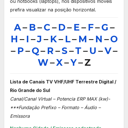
ou notbooks (laptops), nos dispositivos móveis
prefira visualizar na posição horizontal.
A
–
B
–
C
–
D
–
E
–
F
–
G
–
H
–
I
–
J
–
K
–
L
–
M
–
N
–
O
–
P
–
Q
–
R
–
S
–
T
–
U
–
V
–
W
–
X
–
Y
– Z
Lista de Canais TV VHF/UHF Terrestre Digital /
Rio Grande do Sul
Canal/Canal Virtual – Potencia ERP MAX (kw)-
***Fundação Prefixo – Formato – Áudio –
Emissora