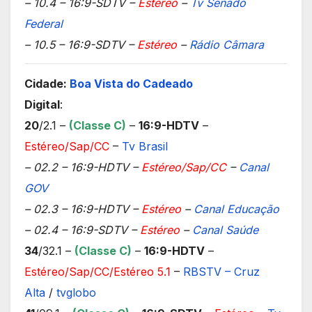
– 10.4 – 16:9-SDTV –
Estéreo
–
Tv Senado
Federal
– 10.5 – 16:9-SDTV –
Estéreo
–
Rádio Câmara
Cidade:
Boa Vista do Cadeado
Digital
:
20
/2.1 –
(Classe C)
–
16:9-HDTV
–
Estéreo/Sap/CC
–
Tv Brasil
– 02.2 – 16:9-HDTV –
Estéreo/Sap/CC
–
Canal
GOV
– 02.3 – 16:9-HDTV –
Estéreo
–
Canal Educação
– 02.4 – 16:9-SDTV –
Estéreo
–
Canal Saúde
34
/32.1 –
(Classe C)
–
16:9-HDTV
–
Estéreo/Sap/CC/Estéreo 5.1
–
RBSTV – Cruz
Alta
/
tvglobo