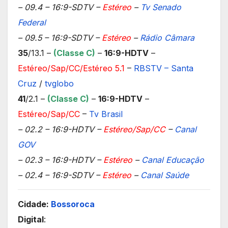
– 09.4 – 16:9-SDTV –
Estéreo
–
Tv Senado
Federal
– 09.5 – 16:9-SDTV –
Estéreo
–
Rádio Câmara
35
/13.1 –
(Classe C)
–
16:9-HDTV
–
Estéreo/Sap/CC/Estéreo 5.1
–
RBSTV – Santa
Cruz
/
tvglobo
41
/2.1 –
(Classe C)
–
16:9-HDTV
–
Estéreo/Sap/CC
–
Tv Brasil
– 02.2 – 16:9-HDTV –
Estéreo/Sap/CC
–
Canal
GOV
– 02.3 – 16:9-HDTV –
Estéreo
–
Canal Educação
– 02.4 – 16:9-SDTV –
Estéreo
–
Canal Saúde
Cidade:
Bossoroca
Digital
: