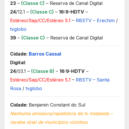
23
–
(Classe C)
– Reserva de Canal Digital
24
/12.1 –
(Classe C)
–
16:9-HDTV
–
Estéreo/Sap/CC/Estéreo 5.1
–
RBSTV – Erechim
/
tvglobo
39
–
(Classe C)
– Reserva de Canal Digital
Cidade:
Barros Cassal
Digital
:
24
/03.1 –
(Classe B)
–
16:9-HDTV
–
Estéreo/Sap/CC/Estéreo 5.1
–
RBSTV – Santa
Rosa
/
tvglobo
Cidade:
Benjamin Constant do Sul
Nenhuma emissora/repetidora de tv instalada –
recebe sinal de municípios vizinhos.