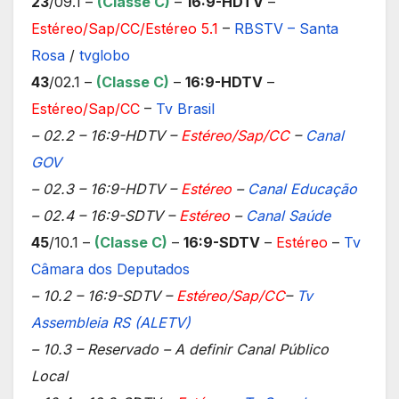
23
/09.1 –
(Classe C)
–
16:9-HDTV
–
Estéreo/Sap/CC/Estéreo 5.1
–
RBSTV – Santa
Rosa
/
tvglobo
43
/02.1 –
(Classe C)
–
16:9-HDTV
–
Estéreo/Sap/CC
–
Tv Brasil
– 02.2 – 16:9-HDTV –
Estéreo/Sap/CC
–
Canal
GOV
– 02.3 – 16:9-HDTV –
Estéreo
–
Canal Educação
– 02.4 – 16:9-SDTV –
Estéreo
–
Canal Saúde
45
/10.1 –
(Classe C
)
–
16:9-SDTV
–
Estéreo
–
Tv
Câmara dos Deputados
– 10.2 – 16:9-SDTV –
Estéreo/Sap/CC
–
Tv
Assembleia RS (ALETV)
– 10.3 – Reservado – A definir Canal Público
Local