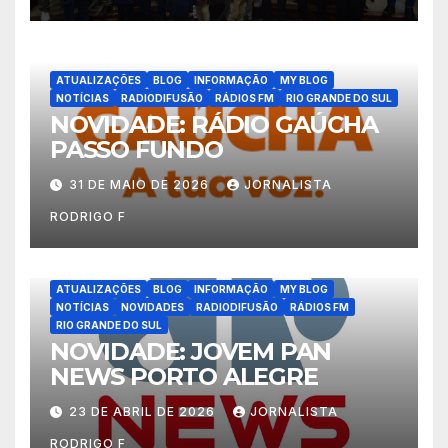
ATUALIZAÇÕES
BLOG
INFORMAÇÃO
MY BLOG
NOTÍCIAS
RADIODIFUSÃO
RÁDIOS FM
RIO GRANDE DO SUL
NOVIDADE: RÁDIO GAÚCHA
PASSO FUNDO
31 DE MAIO DE 2026
JORNALISTA
RODRIGO F
ATUALIZAÇÕES
BLOG
INFORMAÇÃO
MY BLOG
NOTÍCIAS
NOVIDADES
RADIODIFUSÃO
RÁDIOS FM
RIO GRANDE DO SUL
NOVIDADE: JOVEM PAN
NEWS PORTO ALEGRE
23 DE ABRIL DE 2026
JORNALISTA
RODRIGO F