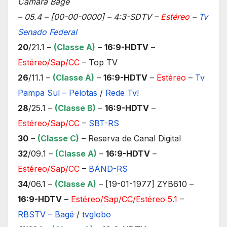
Câmara Bagé
– 05.4 – [00-00-0000] – 4:3-SDTV –
Estéreo
–
Tv
Senado Federal
20
/21.1 –
(Classe A)
–
16:9-HDTV
–
Estéreo/Sap/CC
– Top TV
26
/11.1 –
(Classe A)
–
16:9-HDTV
–
Estéreo
–
Tv
Pampa Sul – Pelotas
/
Rede Tv!
28
/25.1 –
(Classe B)
–
16:9-HDTV
–
Estéreo/Sap/CC
–
SBT-RS
30
–
(Classe C)
– Reserva de Canal Digital
32
/09.1 –
(Classe A)
–
16:9-HDTV
–
Estéreo/Sap/CC
–
BAND-RS
34
/06.1 –
(Classe A)
– [19-01-1977] ZYB610 –
16:9-HDTV
–
Estéreo/Sap/CC/Estéreo 5.1
–
RBSTV – Bagé
/
tvglobo