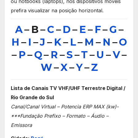
ou notbooks (laptops), nos dispositivos móveis
prefira visualizar na posição horizontal.
A
–
B –
C
–
D
–
E
–
F
–
G
–
H
–
I
–
J
–
K
–
L
–
M
–
N
–
O
–
P
–
Q
–
R
–
S
–
T
–
U
–
V
–
W
–
X
–
Y
–
Z
Lista de Canais TV VHF/UHF Terrestre Digital /
Rio Grande do Sul
Canal/Canal Virtual – Potencia ERP MAX (kw)-
***Fundação Prefixo – Formato – Áudio –
Emissora