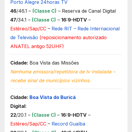
Porto Alegre 24horas TV
46
/46.1 –
(Classe C)
– Reserva de Canal Digital
47
/34.1 –
(Classe C)
–
16:9-HDTV
–
Estéreo/Sap/CC
–
Rede RIT – Rede Internacional
de Televisão
(reposicionamento autorizado
ANATEL antigo 52UHF)
Cidade:
Boa Vista das Missões
Nenhuma emissora/repetidora de tv instalada –
recebe sinal de municípios vizinhos.
Cidade:
Boa Vista do Buricá
Digital
:
22
/20.1 –
(Classe C)
–
16:9-HDTV
–
Estéreo/Sap/CC
–
Record Guaíba