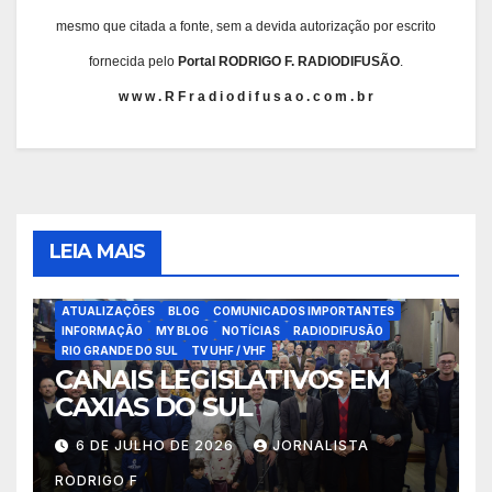
mesmo que citada a fonte, sem a devida autorização por escrito
fornecida pelo
Portal RODRIGO F. RADIODIFUSÃO
.
w w w . R F r a d i o d i f u s a o . c o m . b r
LEIA MAIS
ATUALIZAÇÕES
BLOG
COMUNICADOS IMPORTANTES
INFORMAÇÃO
MY BLOG
NOTÍCIAS
RADIODIFUSÃO
RIO GRANDE DO SUL
TV UHF / VHF
CANAIS LEGISLATIVOS EM
CAXIAS DO SUL
6 DE JULHO DE 2026
JORNALISTA
RODRIGO F