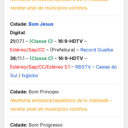
recebe sinal de municípios vizinhos.
Cidade:
Bom Jesus
Digital
:
21
/07.1 –
(Classe C)
–
16:9-HDTV
–
Estéreo/Sap/CC
– (Prefeitura) –
Record Guaíba
36
/11.1 –
(Classe C)
–
16:9-HDTV
–
Estéreo/Sap/CC/Estéreo 5.1
–
RBSTV – Caxias do
Sul
/
tvglobo
Cidade:
Bom Principio
Nenhuma emissora/repetidora de tv instalada –
recebe sinal de municípios vizinhos.
Cidade:
Bom Progresso