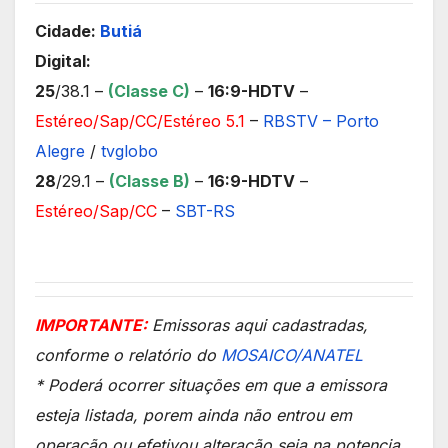
Cidade:
Butiá
Digital:
25
/38.1 –
(Classe C)
–
16:9-HDTV
–
Estéreo/Sap/CC/Estéreo 5.1
–
RBSTV – Porto
Alegre
/
tvglobo
28
/29.1 –
(Classe B)
–
16:9-HDTV
–
Estéreo/Sap/CC
–
SBT-RS
IMPORTANTE:
Emissoras aqui cadastradas,
conforme o relatório do
MOSAICO/ANATEL
* Poderá ocorrer situações em que a emissora
esteja listada, porem ainda não entrou em
operação ou efetivou alteração seja na potencia