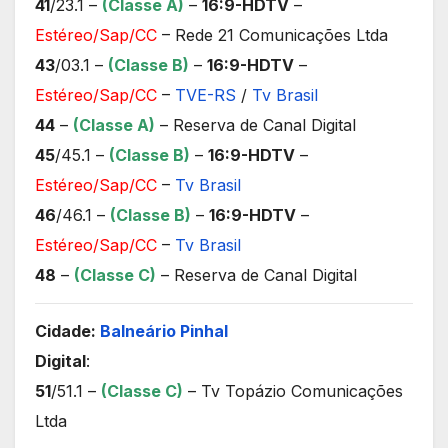
41
/23.1 –
(Classe A)
–
16:9-HDTV
–
Estéreo/Sap/CC
– Rede 21 Comunicações Ltda
43
/03.1 –
(Classe B)
–
16:9-HDTV
–
Estéreo/Sap/CC
–
TVE-RS
/
Tv Brasil
44
–
(Classe A)
– Reserva de Canal Digital
45
/45.1 –
(Classe B)
–
16:9-HDTV
–
Estéreo/Sap/CC
–
Tv Brasil
46
/46.1 –
(Classe B)
–
16:9-HDTV
–
Estéreo/Sap/CC
–
Tv Brasil
48
–
(Classe C)
– Reserva de Canal Digital
Cidade:
Balneário Pinhal
Digital
:
51
/51.1 –
(Classe C)
– Tv Topázio Comunicações
Ltda