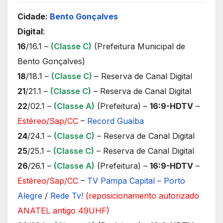
Cidade:
Bento Gonçalves
Digital
:
16
/16.1 –
(Classe C)
(Prefeitura Municipal de
Bento Gonçalves)
18
/18.1 –
(Classe C)
– Reserva de Canal Digital
21
/21.1 –
(Classe C)
– Reserva de Canal Digital
22
/02.1 –
(Classe A)
(Prefeitura) –
16:9-HDTV
–
Estéreo/Sap/CC
–
Record Guaíba
24
/24.1 –
(Classe C)
– Reserva de Canal Digital
25
/25.1 –
(Classe C)
– Reserva de Canal Digital
26
/26.1 –
(Classe A)
(Prefeitura) –
16:9-HDTV
–
Estéreo/Sap/CC
–
TV Pampa Capital – Porto
Alegre
/
Rede Tv!
(reposicionamento autorizado
ANATEL antigo 49UHF)