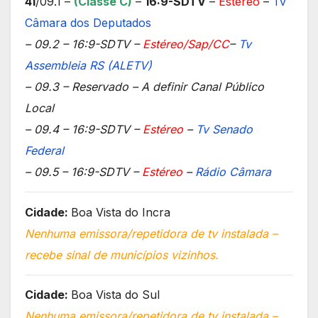
41
/09.1 –
(Classe C
)
–
16:9-SDTV
–
Estéreo
–
Tv
Câmara dos Deputados
– 09.2 – 16:9-SDTV –
Estéreo/Sap/CC
–
Tv
Assembleia RS (ALETV)
– 09.3 – Reservado – A definir Canal Público
Local
– 09.4 – 16:9-SDTV –
Estéreo
–
Tv Senado
Federal
– 09.5 – 16:9-SDTV –
Estéreo
–
Rádio Câmara
Cidade:
Boa Vista do Incra
Nenhuma emissora/repetidora de tv instalada –
recebe sinal de municípios vizinhos.
Cidade:
Boa Vista do Sul
Nenhuma emissora/repetidora de tv instalada –