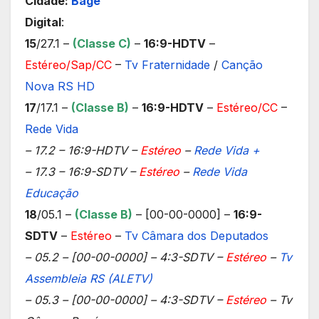
Cidade:
Bagé
Digital
:
15
/27.1 –
(Classe C)
–
16:9-HDTV
–
Estéreo/Sap/CC
–
Tv Fraternidade
/
Canção
Nova RS HD
17
/17.1 –
(Classe B)
–
16:9-HDTV
–
Estéreo/CC
–
Rede Vida
– 17.2 – 16:9-HDTV –
Estéreo
–
Rede Vida +
– 17.3 – 16:9-SDTV –
Estéreo
–
Rede Vida
Educação
18
/05.1 –
(Classe B)
– [00-00-0000] –
16:9-
SDTV
–
Estéreo
–
Tv Câmara dos Deputados
– 05.2 – [00-00-0000] – 4:3-SDTV –
Estéreo
–
Tv
Assembleia RS (ALETV)
– 05.3 – [00-00-0000] – 4:3-SDTV –
Estéreo
– Tv