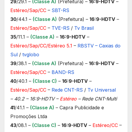
29
/29.1 –
(Classe A)
(Prefeitura) –
16:9-HDTV
–
Estéreo/Sap/CC
–
SBT-RS
30
/44.1 –
(Classe A)
(Prefeitura) –
16:9-HDTV
–
Estéreo/Sap/CC
–
TVE-RS
/
Tv Brasil
35
/11.1 –
(Classe A)
–
16:9-HDTV
–
Estéreo/Sap/CC/Estéreo 5.1
–
RBSTV – Caxias do
Sul
/
tvglobo
39
/38.1 –
(Classe A)
(Prefeitura) –
16:9-HDTV
–
Estéreo/Sap/CC
–
BAND-RS
40
/40.1 –
(Classe C)
–
16:9-HDTV
–
Estéreo/Sap/CC
–
Rede CNT-RS
/
Tv Universal
– 40.2 – 16:9-HDTV –
Estéreo
– Rede CNT-Multi
41
/41.1 –
(Classe A)
– Capra Publicidade e
Promoções Ltda
43
/08.1 –
(Classe C)
–
16:9-HDTV
–
Estéreo/CC
–