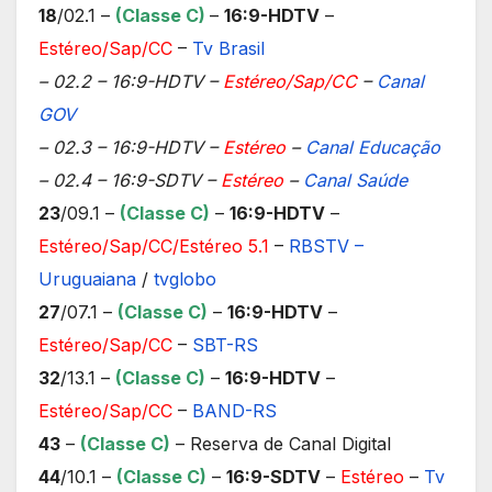
18
/02.1 –
(Classe C)
–
16:9-HDTV
–
Estéreo/Sap/CC
–
Tv Brasil
– 02.2 – 16:9-HDTV –
Estéreo/Sap/CC
–
Canal
GOV
– 02.3 – 16:9-HDTV –
Estéreo
–
Canal Educação
– 02.4 – 16:9-SDTV –
Estéreo
–
Canal Saúde
23
/09.1 –
(Classe C)
–
16:9-HDTV
–
Estéreo/Sap/CC/Estéreo 5.1
–
RBSTV –
Uruguaiana
/
tvglobo
27
/07.1 –
(Classe C)
–
16:9-HDTV
–
Estéreo/Sap/CC
–
SBT-RS
32
/13.1 –
(Classe C)
–
16:9-HDTV
–
Estéreo/Sap/CC
–
BAND-RS
43
–
(Classe C)
– Reserva de Canal Digital
44
/10.1 –
(Classe C
)
–
16:9-SDTV
–
Estéreo
–
Tv