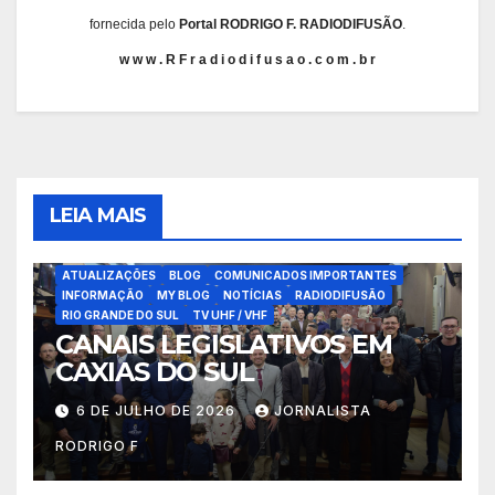
fornecida pelo
Portal RODRIGO F. RADIODIFUSÃO
.
w w w . R F r a d i o d i f u s a o . c o m . b r
LEIA MAIS
ATUALIZAÇÕES
BLOG
COMUNICADOS IMPORTANTES
INFORMAÇÃO
MY BLOG
NOTÍCIAS
RADIODIFUSÃO
RIO GRANDE DO SUL
TV UHF / VHF
CANAIS LEGISLATIVOS EM
CAXIAS DO SUL
6 DE JULHO DE 2026
JORNALISTA
RODRIGO F