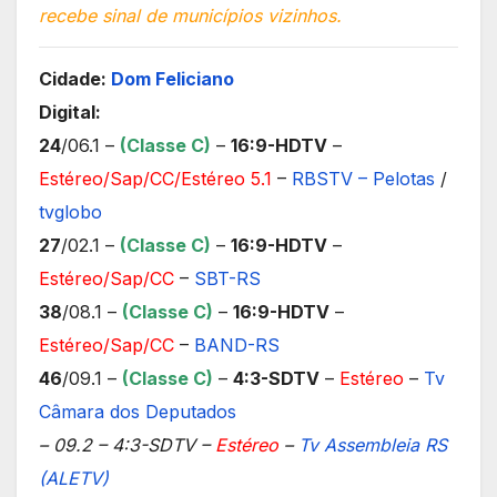
recebe sinal de municípios vizinhos.
Cidade:
Dom Feliciano
Digital:
24
/06.1 –
(Classe C)
–
16:9-HDTV
–
Estéreo/Sap/CC/Estéreo 5.1
–
RBSTV – Pelotas
/
tvglobo
27
/02.1 –
(Classe C)
–
16:9-HDTV
–
Estéreo/Sap/CC
–
SBT-RS
38
/08.1 –
(Classe C)
–
16:9-HDTV
–
Estéreo/Sap/CC
–
BAND-RS
46
/09.1 –
(Classe C)
–
4:3-SDTV
–
Estéreo
–
Tv
Câmara dos Deputados
– 09.2 – 4:3-SDTV –
Estéreo
–
Tv Assembleia RS
(ALETV)