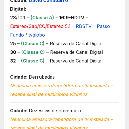
Cidade:
David Canabarro
Digital:
23
/10.1 –
(Classe A)
–
16:9-HDTV
–
Estéreo/Sap/CC/Estéreo 5.1
–
RBSTV – Passo
Fundo
/
tvglobo
25
–
(Classe C)
– Reserva de Canal Digital
30
–
(Classe C)
– Reserva de Canal Digital
32
–
(Classe C)
– Reserva de Canal Digital
Cidade:
Derrubadas
Nenhuma emissora/repetidora de tv instalada –
recebe sinal de municípios vizinhos.
Cidade:
Dezesseis de novembro
Nenhuma emissora/repetidora de tv instalada –
recebe sinal de municípios vizinhos.