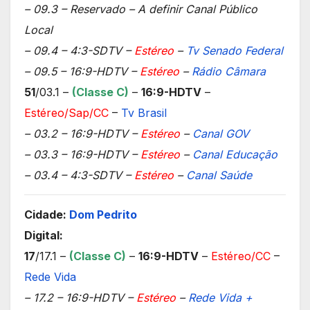
– 09.3 – Reservado – A definir Canal Público
Local
– 09.4 – 4:3-SDTV –
Estéreo
–
Tv Senado Federal
– 09.5 – 16:9-HDTV –
Estéreo
–
Rádio Câmara
51
/03.1 –
(Classe C)
–
16:9-HDTV
–
Estéreo/Sap/CC
–
Tv Brasil
– 03.2 – 16:9-HDTV –
Estéreo
–
Canal GOV
– 03.3 – 16:9-HDTV –
Estéreo
–
Canal Educação
– 03.4 – 4:3-SDTV –
Estéreo
–
Canal Saúde
Cidade:
Dom Pedrito
Digital:
17
/17.1 –
(Classe C)
–
16:9-HDTV
–
Estéreo/CC
–
Rede Vida
– 17.2 – 16:9-HDTV –
Estéreo
–
Rede Vida +