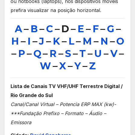
ou notbooks (laptops), nos dispositivos móveis
prefira visualizar na posição horizontal.
A
–
B
–
C
– D –
E
–
F
–
G
–
H
–
I
–
J
–
K
–
L
–
M
–
N
–
O
–
P
–
Q
–
R
–
S
–
T
–
U
–
V
–
W
–
X
–
Y
–
Z
Lista de Canais TV VHF/UHF Terrestre Digital /
Rio Grande do Sul
Canal/Canal Virtual – Potencia ERP MAX (kw)-
***Fundação Prefixo – Formato – Áudio –
Emissora