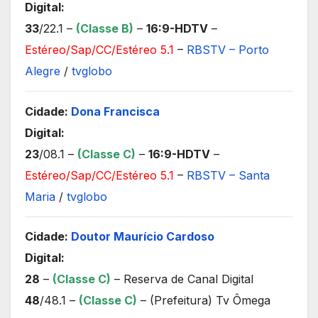
Digital:
33
/22.1 –
(Classe B)
–
16:9-HDTV
–
Estéreo/Sap/CC/Estéreo 5.1
–
RBSTV – Porto
Alegre
/
tvglobo
Cidade:
Dona Francisca
Digital:
23
/08.1 –
(Classe C)
–
16:9-HDTV
–
Estéreo/Sap/CC/Estéreo 5.1
–
RBSTV – Santa
Maria
/
tvglobo
Cidade:
Doutor Maurício Cardoso
Digital:
28
–
(Classe C)
– Reserva de Canal Digital
48
/48.1 –
(Classe C)
– (Prefeitura) Tv Ômega