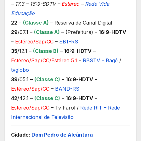
– 17.3 – 16:9-SDTV –
Estéreo
–
Rede Vida
Educação
22
–
(Classe A)
– Reserva de Canal Digital
29
/07.1 –
(Classe A)
– (Prefeitura) –
16:9-HDTV
–
Estéreo/Sap/CC
–
SBT-RS
35
/12.1 –
(Classe B)
–
16:9-HDTV
–
Estéreo/Sap/CC/Estéreo 5.1
–
RBSTV – Bagé
/
tvglobo
39
/05.1 –
(Classe C)
–
16:9-HDTV
–
Estéreo/Sap/CC
–
BAND-RS
42
/42.1 –
(Classe C)
–
16:9-HDTV
–
Estéreo/Sap/CC
– Tv Farol /
Rede RIT – Rede
Internacional de Televisão
Cidade:
Dom Pedro de Alcântara