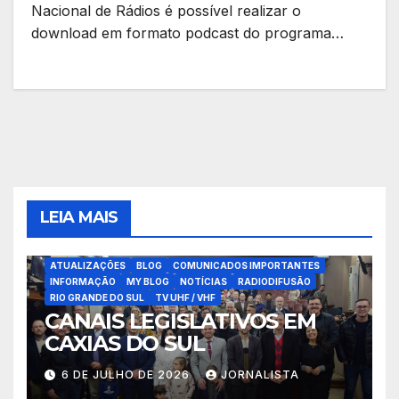
Nacional de Rádios é possível realizar o
download em formato podcast do programa…
LEIA MAIS
ATUALIZAÇÕES
BLOG
COMUNICADOS IMPORTANTES
INFORMAÇÃO
MY BLOG
NOTÍCIAS
RADIODIFUSÃO
RIO GRANDE DO SUL
TV UHF / VHF
CANAIS LEGISLATIVOS EM
CAXIAS DO SUL
6 DE JULHO DE 2026
JORNALISTA