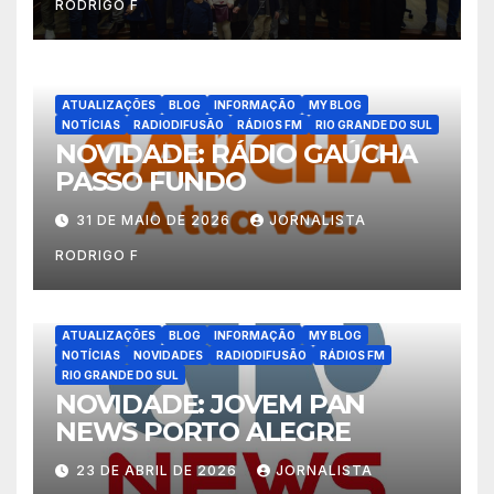
RODRIGO F
ATUALIZAÇÕES
BLOG
INFORMAÇÃO
MY BLOG
NOTÍCIAS
RADIODIFUSÃO
RÁDIOS FM
RIO GRANDE DO SUL
NOVIDADE: RÁDIO GAÚCHA
PASSO FUNDO
31 DE MAIO DE 2026
JORNALISTA
RODRIGO F
ATUALIZAÇÕES
BLOG
INFORMAÇÃO
MY BLOG
NOTÍCIAS
NOVIDADES
RADIODIFUSÃO
RÁDIOS FM
RIO GRANDE DO SUL
NOVIDADE: JOVEM PAN
NEWS PORTO ALEGRE
23 DE ABRIL DE 2026
JORNALISTA