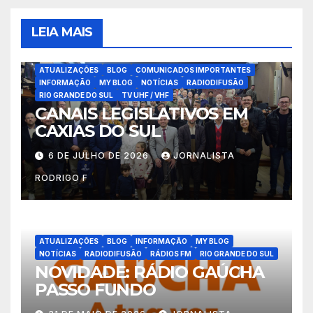
LEIA MAIS
ATUALIZAÇÕES
BLOG
COMUNICADOS IMPORTANTES
INFORMAÇÃO
MY BLOG
NOTÍCIAS
RADIODIFUSÃO
RIO GRANDE DO SUL
TV UHF / VHF
CANAIS LEGISLATIVOS EM
CAXIAS DO SUL
6 DE JULHO DE 2026
JORNALISTA
RODRIGO F
ATUALIZAÇÕES
BLOG
INFORMAÇÃO
MY BLOG
NOTÍCIAS
RADIODIFUSÃO
RÁDIOS FM
RIO GRANDE DO SUL
NOVIDADE: RÁDIO GAÚCHA
PASSO FUNDO