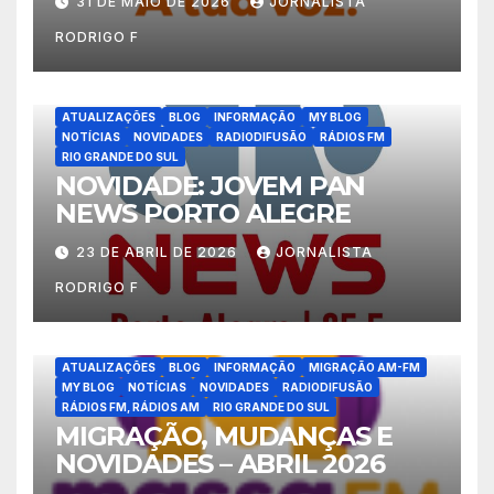
31 DE MAIO DE 2026
JORNALISTA
RODRIGO F
ATUALIZAÇÕES
BLOG
INFORMAÇÃO
MY BLOG
NOTÍCIAS
NOVIDADES
RADIODIFUSÃO
RÁDIOS FM
RIO GRANDE DO SUL
NOVIDADE: JOVEM PAN
NEWS PORTO ALEGRE
23 DE ABRIL DE 2026
JORNALISTA
RODRIGO F
ATUALIZAÇÕES
BLOG
INFORMAÇÃO
MIGRAÇÃO AM-FM
MY BLOG
NOTÍCIAS
NOVIDADES
RADIODIFUSÃO
RÁDIOS FM, RÁDIOS AM
RIO GRANDE DO SUL
MIGRAÇÃO, MUDANÇAS E
NOVIDADES – ABRIL 2026