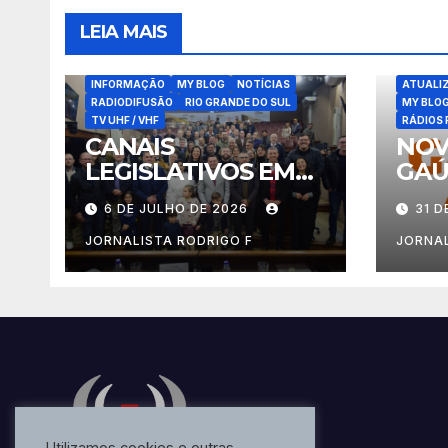
LEIA MAIS
ATUALIZAÇÕES
BLOG
COMUNICADOS IMPORTANTES
INFORMAÇÃO
MY BLOG
NOTÍCIAS
ATUALI
RADIODIFUSÃO
RIO GRANDE DO SUL
MY BLO
TV UHF / VHF
RÁDIOS 
CANAIS
NOV
LEGISLATIVOS EM
GAÚ
CAXIAS DO SUL
FU
6 DE JULHO DE 2026
31 D
JORNALISTA RODRIGO F
JORNAL