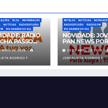
ATUALIZAÇÕES
BLOG
INFORM
ZAÇÕES
BLOG
INFORMAÇÃO
MY BLOG
NOTÍCIAS
NOVIDADE
G
NOTÍCIAS
RADIODIFUSÃO
RADIODIFUSÃO
RÁDIOS FM
FM
RIO GRANDE DO SUL
RIO GRANDE DO SUL
IDADE: RÁDIO
NOVIDADE: JO
CHA PASSO
PAN NEWS PO
NDO
ALEGRE
E MAIO DE 2026
23 DE ABRIL DE 2026
ISTA RODRIGO F
JORNALISTA RODRIGO F