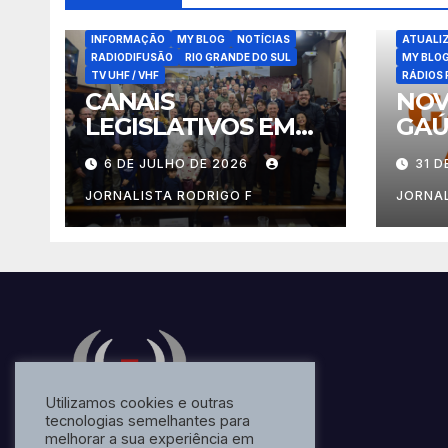
ATUALIZAÇÕES
BLOG
COMUNICADOS IMPORTANTES
INFORMAÇÃO
MY BLOG
NOTÍCIAS
ATUALI
RADIODIFUSÃO
RIO GRANDE DO SUL
MY BLO
TV UHF / VHF
RÁDIOS 
CANAIS
NOV
LEGISLATIVOS EM
GAÚ
CAXIAS DO SUL
FU
6 DE JULHO DE 2026
31 D
JORNALISTA RODRIGO F
JORNAL
Utilizamos cookies e outras
tecnologias semelhantes para
melhorar a sua experiência em