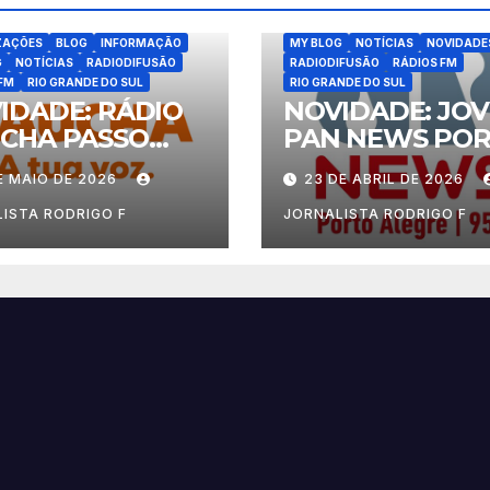
ATUALIZAÇÕES
BLOG
INFORM
ZAÇÕES
BLOG
INFORMAÇÃO
MY BLOG
NOTÍCIAS
NOVIDADE
G
NOTÍCIAS
RADIODIFUSÃO
RADIODIFUSÃO
RÁDIOS FM
FM
RIO GRANDE DO SUL
RIO GRANDE DO SUL
IDADE: RÁDIO
NOVIDADE: JO
CHA PASSO
PAN NEWS PO
NDO
ALEGRE
E MAIO DE 2026
23 DE ABRIL DE 2026
ISTA RODRIGO F
JORNALISTA RODRIGO F