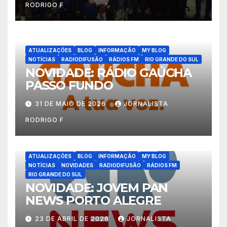
RODRIGO F
ATUALIZAÇÕES
BLOG
INFORMAÇÃO
MY BLOG
NOTÍCIAS
RADIODIFUSÃO
RÁDIOS FM
RIO GRANDE DO SUL
NOVIDADE: RÁDIO GAÚCHA
PASSO FUNDO
31 DE MAIO DE 2026
JORNALISTA
RODRIGO F
ATUALIZAÇÕES
BLOG
INFORMAÇÃO
MY BLOG
NOTÍCIAS
NOVIDADES
RADIODIFUSÃO
RÁDIOS FM
RIO GRANDE DO SUL
NOVIDADE: JOVEM PAN
NEWS PORTO ALEGRE
23 DE ABRIL DE 2026
JORNALISTA