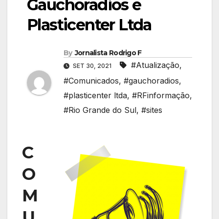
Gauchoradios e
Plasticenter Ltda
By
Jornalista Rodrigo F
#Atualização
,
SET 30, 2021
#Comunicados
,
#gauchoradios
,
#plasticenter ltda
,
#RFinformação
,
#Rio Grande do Sul
,
#sites
C
O
M
U