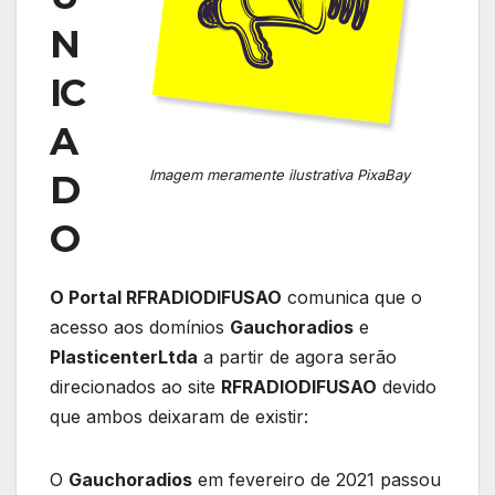
N
IC
A
Imagem meramente ilustrativa PixaBay
D
O
O Portal RFRADIODIFUSAO
comunica que o
acesso aos domínios
Gauchoradios
e
PlasticenterLtda
a partir de agora serão
direcionados ao site
RFRADIODIFUSAO
devido
que ambos deixaram de existir:
O
Gauchoradios
em fevereiro de 2021 passou