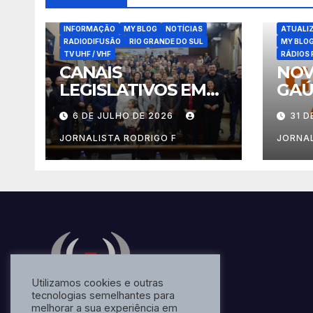
ATUALIZAÇÕES
BLOG
COMUNICADOS IMPORTANTES
INFORMAÇÃO
MY BLOG
NOTÍCIAS
ATUALI
RADIODIFUSÃO
RIO GRANDE DO SUL
MY BLO
TV UHF / VHF
RÁDIOS 
CANAIS
NOV
LEGISLATIVOS EM
GAÚ
CAXIAS DO SUL
FU
6 DE JULHO DE 2026
31 D
JORNALISTA RODRIGO F
JORNAL
Utilizamos cookies e outras
tecnologias semelhantes para
melhorar a sua experiência em