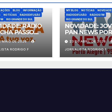
ATUALIZAÇÕES
BLOG
INFORM
ZAÇÕES
BLOG
INFORMAÇÃO
MY BLOG
NOTÍCIAS
NOVIDADE
G
NOTÍCIAS
RADIODIFUSÃO
RADIODIFUSÃO
RÁDIOS FM
FM
RIO GRANDE DO SUL
RIO GRANDE DO SUL
IDADE: RÁDIO
NOVIDADE: JO
CHA PASSO
PAN NEWS PO
NDO
ALEGRE
E MAIO DE 2026
23 DE ABRIL DE 2026
ISTA RODRIGO F
JORNALISTA RODRIGO F