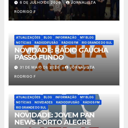
6 DE JULHO DE 2026
JORNALISTA
RODRIGO F
ATUALIZAÇÕES
BLOG
INFORMAÇÃO
MY BLOG
NOTÍCIAS
RADIODIFUSÃO
RÁDIOS FM
RIO GRANDE DO SUL
NOVIDADE: RÁDIO GAÚCHA
PASSO FUNDO
31 DE MAIO DE 2026
JORNALISTA
RODRIGO F
ATUALIZAÇÕES
BLOG
INFORMAÇÃO
MY BLOG
NOTÍCIAS
NOVIDADES
RADIODIFUSÃO
RÁDIOS FM
RIO GRANDE DO SUL
NOVIDADE: JOVEM PAN
NEWS PORTO ALEGRE