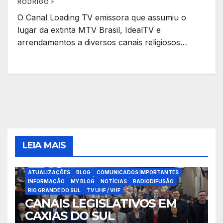
RODRIGO F
O Canal Loading TV emissora que assumiu o
lugar da extinta MTV Brasil, IdealTV e
arrendamentos a diversos canais religiosos…
LEIA MAIS
ATUALIZAÇÕES
BLOG
COMUNICADOS IMPORTANTES
INFORMAÇÃO
MY BLOG
NOTÍCIAS
RADIODIFUSÃO
RIO GRANDE DO SUL
TV UHF / VHF
CANAIS LEGISLATIVOS EM
CAXIAS DO SUL