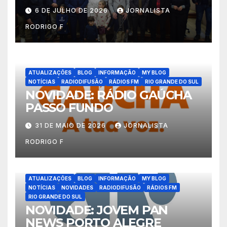
6 DE JULHO DE 2026
JORNALISTA
RODRIGO F
ATUALIZAÇÕES
BLOG
INFORMAÇÃO
MY BLOG
NOTÍCIAS
RADIODIFUSÃO
RÁDIOS FM
RIO GRANDE DO SUL
NOVIDADE: RÁDIO GAÚCHA
PASSO FUNDO
31 DE MAIO DE 2026
JORNALISTA
RODRIGO F
ATUALIZAÇÕES
BLOG
INFORMAÇÃO
MY BLOG
NOTÍCIAS
NOVIDADES
RADIODIFUSÃO
RÁDIOS FM
RIO GRANDE DO SUL
NOVIDADE: JOVEM PAN
NEWS PORTO ALEGRE