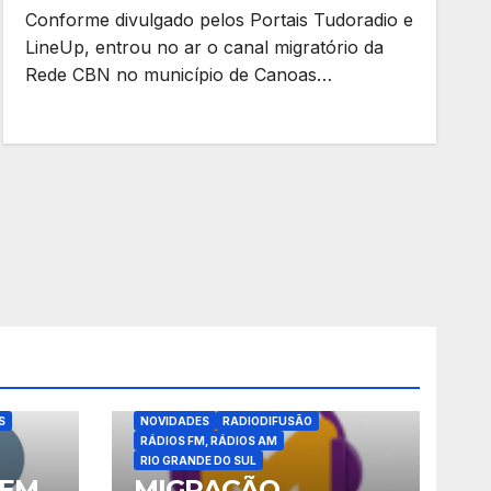
Conforme divulgado pelos Portais Tudoradio e
LineUp, entrou no ar o canal migratório da
Rede CBN no município de Canoas…
ATUALIZAÇÕES
BLOG
INFORMAÇÃO
AÇÃO
MIGRAÇÃO AM-FM
MY BLOG
NOTÍCIAS
S
NOVIDADES
RADIODIFUSÃO
RÁDIOS FM, RÁDIOS AM
RIO GRANDE DO SUL
VEM
MIGRAÇÃO,