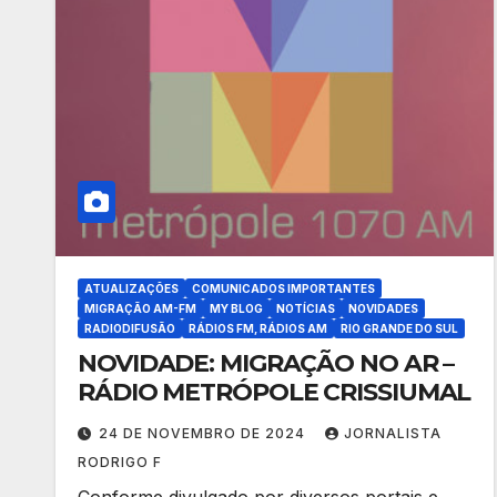
ATUALIZAÇÕES
COMUNICADOS IMPORTANTES
MIGRAÇÃO AM-FM
MY BLOG
NOTÍCIAS
NOVIDADES
RADIODIFUSÃO
RÁDIOS FM, RÁDIOS AM
RIO GRANDE DO SUL
NOVIDADE: MIGRAÇÃO NO AR –
RÁDIO METRÓPOLE CRISSIUMAL
24 DE NOVEMBRO DE 2024
JORNALISTA
RODRIGO F
Conforme divulgado por diversos portais e