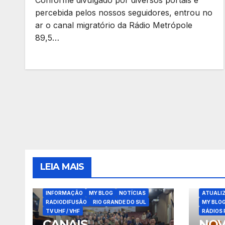
percebida pelos nossos seguidores, entrou no
ar o canal migratório da Rádio Metrópole
89,5…
LEIA MAIS
ATUALIZAÇÕES
BLOG
COMUNICADOS IMPORTANTES
INFORMAÇÃO
MY BLOG
NOTÍCIAS
ATUALI
RADIODIFUSÃO
RIO GRANDE DO SUL
MY BLO
TV UHF / VHF
RÁDIOS 
CANAIS
NOV