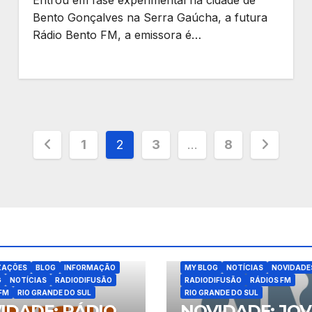
Bento Gonçalves na Serra Gaúcha, a futura
Rádio Bento FM, a emissora é…
Paginação
1
2
3
…
8
de
posts
ATUALIZAÇÕES
BLOG
INFORM
ZAÇÕES
BLOG
INFORMAÇÃO
MY BLOG
NOTÍCIAS
NOVIDADE
G
NOTÍCIAS
RADIODIFUSÃO
RADIODIFUSÃO
RÁDIOS FM
FM
RIO GRANDE DO SUL
RIO GRANDE DO SUL
IDADE: RÁDIO
NOVIDADE: JO