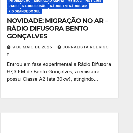
INFORMAÇÃO
MIGRAÇÃO AM-FM
MY BLOG
NOTÍCIAS
RÁDIO
RADIODIFUSÃO
RÁDIOS FM, RÁDIOS AM
RIO GRANDE DO SUL
NOVIDADE: MIGRAÇÃO NO AR –
RÁDIO DIFUSORA BENTO
GONÇALVES
9 DE MAIO DE 2025
JORNALISTA RODRIGO
F
Entrou em fase experimental a Rádio Difusora
97,3 FM de Bento Gonçalves, a emissora
possui Classe A2 (até 30kw), atingindo…