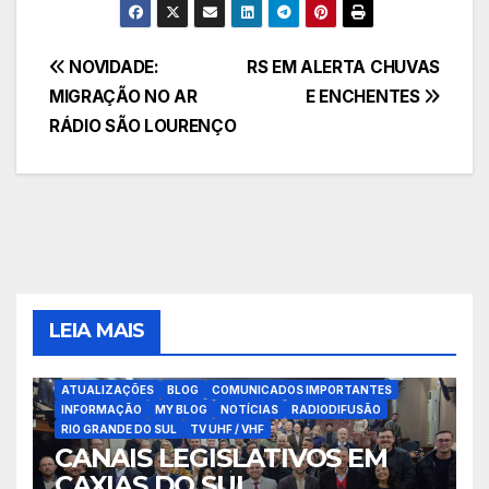
Navegação
NOVIDADE:
RS EM ALERTA CHUVAS
MIGRAÇÃO NO AR
E ENCHENTES
de
RÁDIO SÃO LOURENÇO
Post
LEIA MAIS
ATUALIZAÇÕES
BLOG
COMUNICADOS IMPORTANTES
INFORMAÇÃO
MY BLOG
NOTÍCIAS
RADIODIFUSÃO
RIO GRANDE DO SUL
TV UHF / VHF
CANAIS LEGISLATIVOS EM
CAXIAS DO SUL