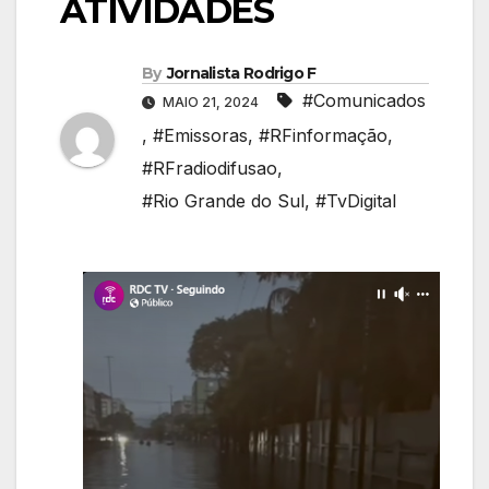
ATIVIDADES
By
Jornalista Rodrigo F
#Comunicados
MAIO 21, 2024
,
#Emissoras
,
#RFinformação
,
#RFradiodifusao
,
#Rio Grande do Sul
,
#TvDigital