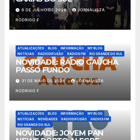
6 DE JULHO DE 2026
JORNALISTA
RODRIGO F
ATUALIZAÇÕES
BLOG
INFORMAÇÃO
MY BLOG
NOTÍCIAS
RADIODIFUSÃO
RÁDIOS FM
RIO GRANDE DO SUL
NOVIDADE: RÁDIO GAÚCHA
PASSO FUNDO
31 DE MAIO DE 2026
JORNALISTA
RODRIGO F
ATUALIZAÇÕES
BLOG
INFORMAÇÃO
MY BLOG
NOTÍCIAS
NOVIDADES
RADIODIFUSÃO
RÁDIOS FM
RIO GRANDE DO SUL
NOVIDADE: JOVEM PAN