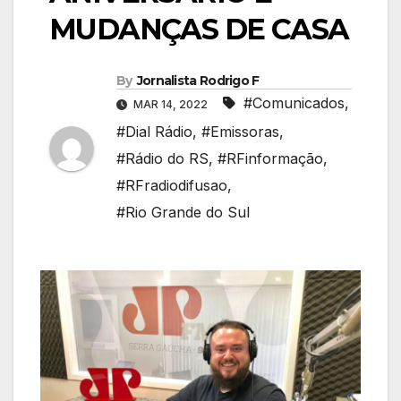
MUDANÇAS DE CASA
By
Jornalista Rodrigo F
#Comunicados
,
MAR 14, 2022
#Dial Rádio
,
#Emissoras
,
#Rádio do RS
,
#RFinformação
,
#RFradiodifusao
,
#Rio Grande do Sul