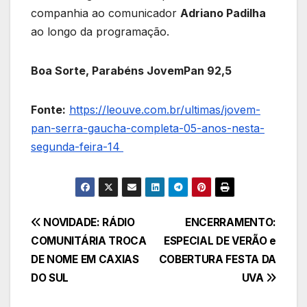
companhia ao comunicador
Adriano Padilha
ao longo da programação.
Boa Sorte, Parabéns JovemPan 92,5
Fonte:
https://leouve.com.br/ultimas/jovem-
pan-serra-gaucha-completa-05-anos-nesta-
segunda-feira-14
Navegação
NOVIDADE: RÁDIO
ENCERRAMENTO:
COMUNITÁRIA TROCA
ESPECIAL DE VERÃO e
de
DE NOME EM CAXIAS
COBERTURA FESTA DA
Post
DO SUL
UVA