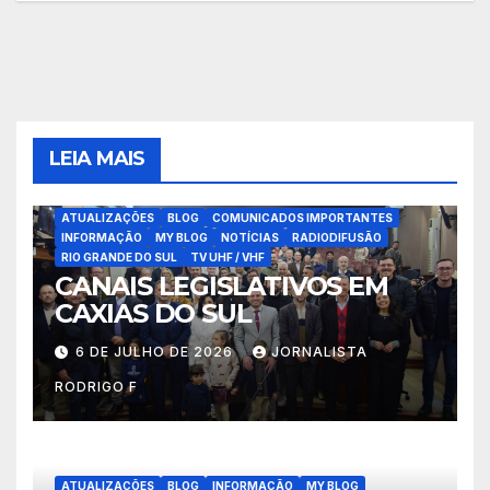
LEIA MAIS
ATUALIZAÇÕES
BLOG
COMUNICADOS IMPORTANTES
INFORMAÇÃO
MY BLOG
NOTÍCIAS
RADIODIFUSÃO
RIO GRANDE DO SUL
TV UHF / VHF
CANAIS LEGISLATIVOS EM
CAXIAS DO SUL
6 DE JULHO DE 2026
JORNALISTA
RODRIGO F
ATUALIZAÇÕES
BLOG
INFORMAÇÃO
MY BLOG